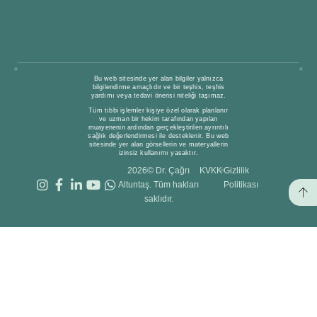
Bu web sitesinde yer alan bilgiler yalnızca
bilgilendirme amaçlıdır ve bir teşhis, teşhis
yardımı veya tedavi önerisi niteliği taşımaz.
Tüm tıbbi işlemler kişiye özel olarak planlanır
ve uzman bir hekim tarafından yapılan
muayenenin ardından gerçekleştirilen ayrıntılı
sağlık değerlendirmesi ile desteklenir. Bu web
sitesinde yer alan görsellerin ve materyallerin
izinsiz kullanımı yasaktır.
2026© Dr. Çağrı
KVKK
Gizlilik
Altuntaş. Tüm hakları
Politikası
saklıdır.