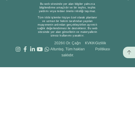
Bu web sitesinde yer alan bilgiler yalnızca
bilgilendirme amaçlıdır ve bir teşhis, teşhis
yardımı veya tedavi önerisi niteliği taşımaz.
Tüm tıbbi işlemler kişiye özel olarak planlanır
ve uzman bir hekim tarafından yapılan
muayenenin ardından gerçekleştirilen ayrıntılı
sağlık değerlendirmesi ile desteklenir. Bu web
sitesinde yer alan görsellerin ve materyallerin
izinsiz kullanımı yasaktır.
2026© Dr. Çağrı
KVKK
Gizlilik
Altuntaş. Tüm hakları
Politikası
saklıdır.