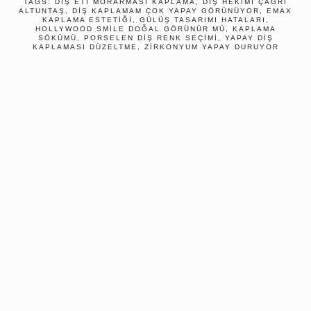
TAGS:
DIŞ ETI MORARMASI KAPLAMA
,
DIŞ HEKIMI ÇAĞRI
ALTUNTAŞ
,
DIŞ KAPLAMAM ÇOK YAPAY GÖRÜNÜYOR
,
EMAX
KAPLAMA ESTETIĞI
,
GÜLÜŞ TASARIMI HATALARI
,
HOLLYWOOD SMILE DOĞAL GÖRÜNÜR MÜ
,
KAPLAMA
SÖKÜMÜ
,
PORSELEN DIŞ RENK SEÇIMI
,
YAPAY DIŞ
KAPLAMASI DÜZELTME
,
ZIRKONYUM YAPAY DURUYOR