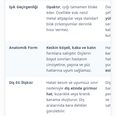
Işık Geçirgenliği
Opaktır
, ışığı tamamen bloke
Doğal 
eder. Özellikle eski nesil
şeffaf
metal altyapılar veya standart
yükse
blok zirkonyumlar derinlik
serami
hissi vermez.
katma
kullanı
Anatomik Form
Keskin köşeli, kaba ve kalın
Hasta
formlara sahiptir. Dişlerin
kanatl
boyut sınırları hastanın
hattı 
cinsiyetine, yaşına ve yüz
yumuş
hatlarına uyum sağlamaz.
esteti
Diş Eti İlişkisi
Hatalı kesim ve uyumsuz sınır
Diş et
nedeniyle
diş etinde gri/mor
basam
hat
, kızarıklık veya kronik
pembe
kanama oluşturur. Diş
ve
doğ
aralarında kara delikler
sahipt
görülebilir.