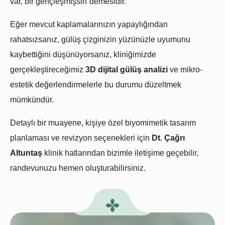
var, bir gençleşmişsin”
demesidir.
Eğer mevcut kaplamalarınızın yapaylığından
rahatsızsanız, gülüş çizginizin yüzünüzle uyumunu
kaybettiğini düşünüyorsanız, kliniğimizde
gerçekleştireceğimiz
3D dijital gülüş analizi
ve mikro-
estetik değerlendirmelerle bu durumu düzeltmek
mümkündür.
Detaylı bir muayene, kişiye özel biyomimetik tasarım
planlaması ve revizyon seçenekleri için
Dt. Çağrı
Altuntaş
klinik hatlarından bizimle iletişime geçebilir,
randevunuzu hemen oluşturabilirsiniz.