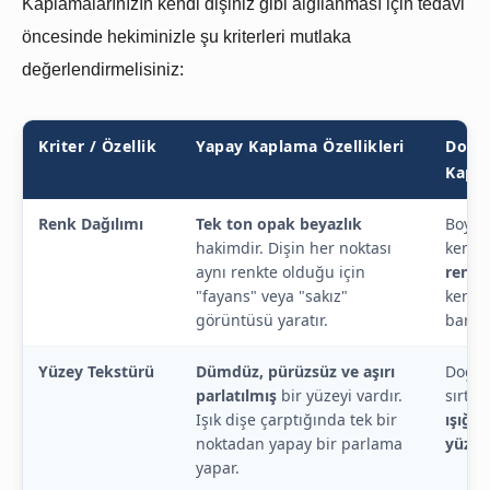
Kaplamalarınızın kendi dişiniz gibi algılanması için tedavi
öncesinde hekiminizle şu kriterleri mutlaka
değerlendirmelisiniz:
Kriter / Özellik
Yapay Kaplama Özellikleri
Doğal
Kapla
Renk Dağılımı
Tek ton opak beyazlık
Boyun
hakimdir. Dişin her noktası
kenar
aynı renkte olduğu için
renk g
"fayans" veya "sakız"
kendi 
görüntüsü yaratır.
barınd
Yüzey Tekstürü
Dümdüz, pürüzsüz ve aşırı
Doğal
parlatılmış
bir yüzeyi vardır.
sırtla
Işık dişe çarptığında tek bir
ışığı
noktadan yapay bir parlama
yüzey
yapar.