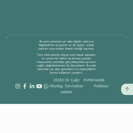
Bu web sitesinde yer alan bilgiler yalnızca
bilgilendirme amaçlıdır ve bir teşhis, teşhis
yardımı veya tedavi önerisi niteliği taşımaz.
Tüm tıbbi işlemler kişiye özel olarak planlanır
ve uzman bir hekim tarafından yapılan
muayenenin ardından gerçekleştirilen ayrıntılı
sağlık değerlendirmesi ile desteklenir. Bu web
sitesinde yer alan görsellerin ve materyallerin
izinsiz kullanımı yasaktır.
2026© Dr. Çağrı
KVKK
Gizlilik
Altuntaş. Tüm hakları
Politikası
saklıdır.