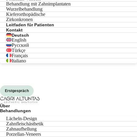
Behandlung mit Zahnimplantaten
Wurzelbehandlung
Kieferorthopädische
Zirkonkronen
Leitfaden für Patienten
Kontakt
Deutsch
English
Русский
Türkçe
Français
Italiano
Erstgespräch
Über
Behandlungen
Lächeln-Design
Zahnfleischästhetik
Zahnaufhellung
Porzellan-Veneers