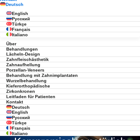
Deutsch
English
Русский
Türkçe
Français
Italiano
Über
Behandlungen
Lächeln-Design
Zahnfleischästhetik
Zahnaufhellung
Porzellan-Veneers
Behandlung mit Zahnimplantaten
Wurzelbehandlung
Kieferorthopädische
Zirkonkronen
Leitfaden für Patienten
Kontakt
Deutsch
English
Русский
Türkçe
Français
Italiano