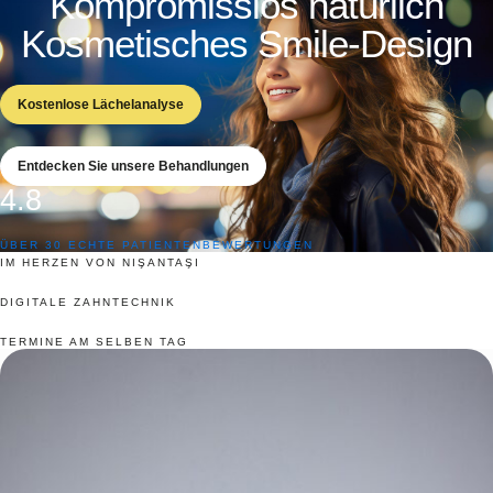
Kompromisslos natürlich
Kosmetisches Smile-Design
Kostenlose Lächelanalyse
Entdecken Sie unsere Behandlungen
4.8
ÜBER 30 ECHTE PATIENTENBEWERTUNGEN
IM HERZEN VON NIŞANTAŞI
DIGITALE ZAHNTECHNIK
TERMINE AM SELBEN TAG