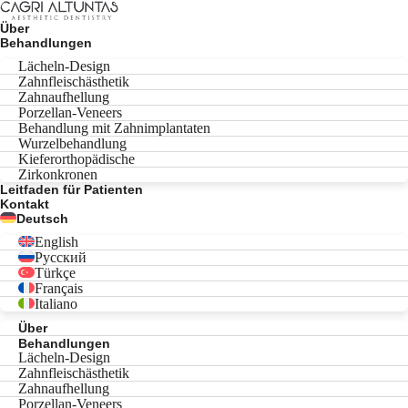
Über
Behandlungen
Lächeln-Design
Zahnfleischästhetik
Zahnaufhellung
Porzellan-Veneers
Behandlung mit Zahnimplantaten
Wurzelbehandlung
Kieferorthopädische
Zirkonkronen
Leitfaden für Patienten
Kontakt
Deutsch
English
Русский
Türkçe
Français
Italiano
Über
Behandlungen
Lächeln-Design
Zahnfleischästhetik
Zahnaufhellung
Porzellan-Veneers