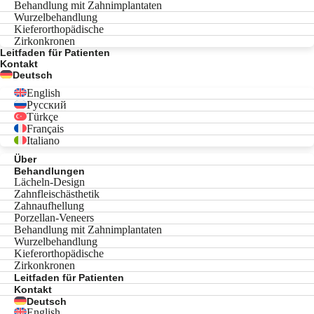
Behandlung mit Zahnimplantaten
Wurzelbehandlung
Kieferorthopädische
Zirkonkronen
Leitfaden für Patienten
Kontakt
Deutsch
English
Русский
Türkçe
Français
Italiano
Über
Behandlungen
Lächeln-Design
Zahnfleischästhetik
Zahnaufhellung
Porzellan-Veneers
Behandlung mit Zahnimplantaten
Wurzelbehandlung
Kieferorthopädische
Zirkonkronen
Leitfaden für Patienten
Kontakt
Deutsch
English