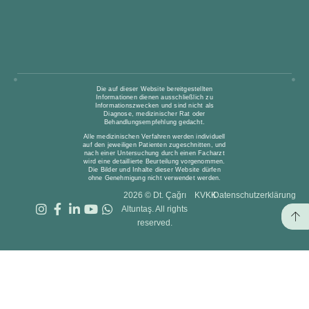
Die auf dieser Website bereitgestellten
Informationen dienen ausschließlich zu
Informationszwecken und sind nicht als
Diagnose, medizinischer Rat oder
Behandlungsempfehlung gedacht.
Alle medizinischen Verfahren werden individuell
auf den jeweiligen Patienten zugeschnitten, und
nach einer Untersuchung durch einen Facharzt
wird eine detaillierte Beurteilung vorgenommen.
Die Bilder und Inhalte dieser Website dürfen
ohne Genehmigung nicht verwendet werden.
2026 © Dt. Çağrı
KVKK
Datenschutzerklärung
Altuntaş. All rights
reserved.